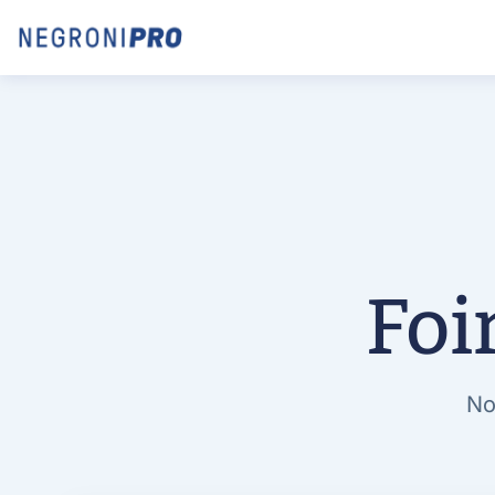
Foi
No